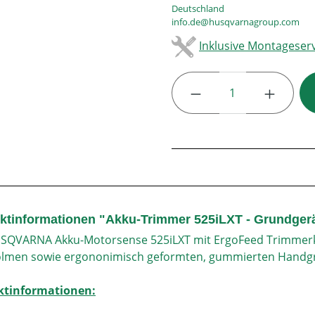
Deutschland
info.de@husqvarnagroup.com
Inklusive Montageserv
Produkt Anzahl: G
ktinformationen "Akku-Trimmer 525iLXT - Grundger
SQVARNA Akku-Motorsense 525iLXT mit ErgoFeed Trimmerko
olmen sowie ergononimisch geformten, gummierten Handgr
ktinformationen: