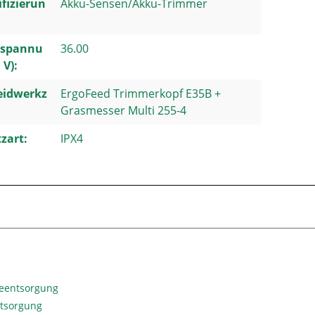
ifizierun
Akku-Sensen/Akku-Trimmer
spannu
36.00
 V):
eidwerkz
ErgoFeed Trimmerkopf E35B +
Grasmesser Multi 255-4
zart:
IPX4
ieentsorgung
ntsorgung