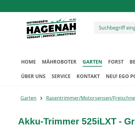
m Hauptinhalt springen
Zur Suche springen
Zur Hauptnavigation springen
HOME
MÄHROBOTER
GARTEN
FORST
B
ÜBER UNS
SERVICE
KONTAKT
NEU! EGO 
Garten
Rasentrimmer/Motorsensen/Freischne
Akku-Trimmer 525iLXT - G