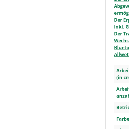
Abgewi
ermög
Der Er
Inkl. 
Der Tr
Wechse
Blueto
Allwet
Arbei
(in c
Arbei
anzah
Betri
Farbe