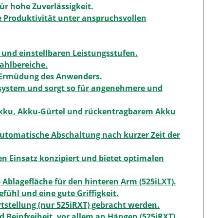
ür hohe Zuverlässigkeit.
e Produktivität unter anspruchsvollen
e und einstellbaren Leistungsstufen.
ahlbereiche.
re Ermüdung des Anwenders.
ssystem und sorgt so für angenehmere und
akku, Akku-Gürtel und rückentragbarem Akku
automatische Abschaltung nach kurzer Zeit der
en Einsatz konzipiert und bietet optimalen
 Ablagefläche für den hinteren Arm (525iLXT).
fühl und eine gute Griffigkeit.
rtstellung (nur 525iRXT) gebracht werden.
 Beinfreiheit, vor allem an Hängen (525iRXT).