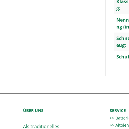
Klass
g:
Nenn
ng (in
Schn
eug:
Schut
ÜBER UNS
SERVICE
Batter
Altöle
Als traditionelles