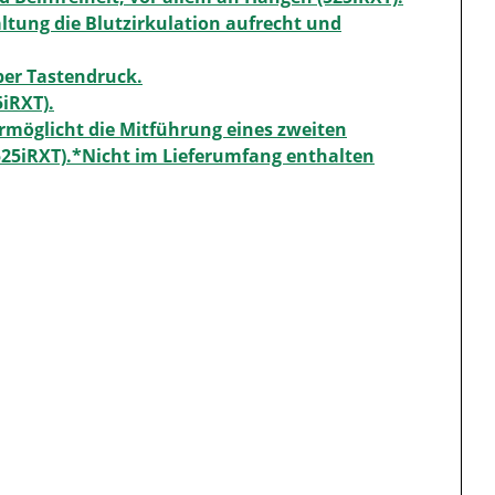
ltung die Blutzirkulation aufrecht und
per Tastendruck.
5iRXT).
rmöglicht die Mitführung eines zweiten
525iRXT).*Nicht im Lieferumfang enthalten