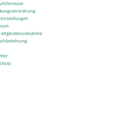
ufsformular
kungsverordnung
Einstellungen
ssum
o-Altgeräterücknahme
ufsbelehrung
tter
chutz