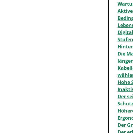
Wartun
Aktive
Beding
Leben
Digita
Stufen
Hinten
Die Ma
länger
Kabell
wähle
Hohe S
Inakti
Der se
Schut
Höhere
Ergono
Der Gr
Der er