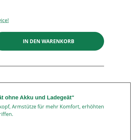
ice!
ib den gewünschten Wert ein oder benutz
IN DEN WARENKORB
ät ohne Akku und Ladegeät"
pf, Armstütze für mehr Komfort, erhöhten
iffen.