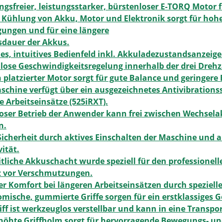
gsfreier, leistungsstarker, bürstenloser E-TORQ Motor f
 Kühlung von Akku, Motor und Elektronik sorgt für hoh
ungen und für eine längere
sdauer der Akkus.
les, intuitives Bedienfeld inkl. Akkuladezustandsanzeig
lose Geschwindigkeitsregelung innerhalb der drei Drehz
 platzierter Motor sorgt für gute Balance und geringe
schine verfügt über ein ausgezeichnetes Antivibration
e Arbeitseinsätze (525iRXT).
oser Betrieb der Anwender kann frei zwischen Wechsel
n.
icherheit durch aktives Einschalten der Maschine und 
vität.
itliche Akkuschacht wurde speziell für den professionell
z vor Verschmutzungen.
r Komfort bei längeren Arbeitseinsätzen durch spezielle
mische, gummierte Griffe sorgen für ein erstklassiges Ge
iff ist werkzeuglos verstellbar und kann in eine Transpo
höhte Griffholm sorgt für hervorragende Bewegungs- und