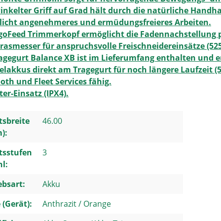
nkelter Griff auf Grad hält durch die natürliche Handha
licht angenehmeres und ermüdungsfreieres Arbeiten.
goFeed Trimmerkopf ermöglicht die Fadennachstellung 
Grasmesser für anspruchsvolle Freischneidereinsätze (52
agegurt Balance XB ist im Lieferumfang enthalten und e
lakkus direkt am Tragegurt für noch längere Laufzeit (
oth und Fleet Services fähig.
ter-Einsatz (IPX4).
tsbreite
46.00
m):
tsstufen
3
l:
ebsart:
Akku
 (Gerät):
Anthrazit / Orange