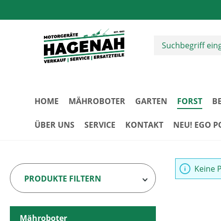
m Hauptinhalt springen
Zur Suche springen
Zur Hauptnavigation springen
HOME
MÄHROBOTER
GARTEN
FORST
B
ÜBER UNS
SERVICE
KONTAKT
NEU! EGO 
Keine 
PRODUKTE FILTERN
Mähroboter