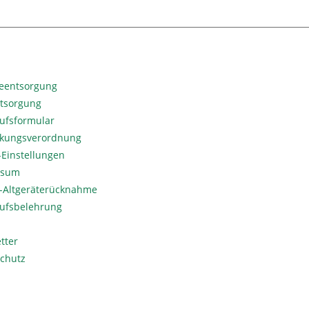
ieentsorgung
ntsorgung
ufsformular
kungsverordnung
Einstellungen
ssum
o-Altgeräterücknahme
ufsbelehrung
tter
chutz