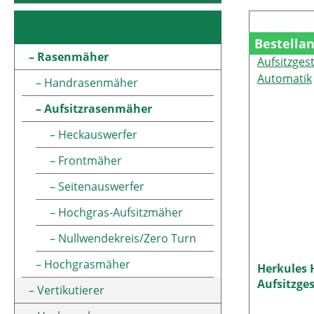
Garten
Bestella
Rasenmäher
Handrasenmäher
Aufsitzrasenmäher
Heckauswerfer
Frontmäher
Seitenauswerfer
Hochgras-Aufsitzmäher
Nullwendekreis/Zero Turn
Hochgrasmäher
Herkules 
Aufsitzge
Vertikutierer
Automati