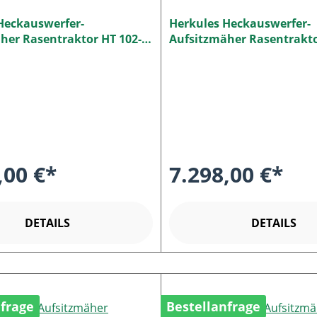
Heckauswerfer-
Herkules Heckauswerfer-
her Rasentraktor HT 102-
Aufsitzmäher Rasentrakto
O
24XDC NEO - Combi-Mähd
,00 €*
7.298,00 €*
DETAILS
DETAILS
nfrage
Bestellanfrage