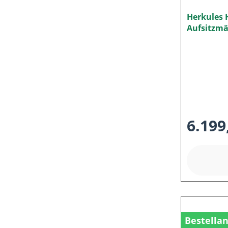
Herkules 
Aufsitzmä
21 HD NE
6.199
Bestella