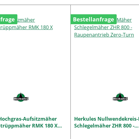
nfrage
Bestellanfrage
Hochgras-Aufsitzmäher
Herkules Nullwendekreis
strüppmäher RMK 180 X
Schlegelmäher ZHR 800 -
k
Raupenantrieb Zero-Turn