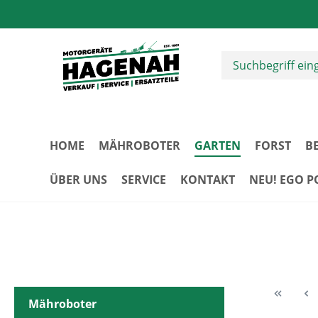
m Hauptinhalt springen
Zur Suche springen
Zur Hauptnavigation springen
HOME
MÄHROBOTER
GARTEN
FORST
B
ÜBER UNS
SERVICE
KONTAKT
NEU! EGO 
Mähroboter