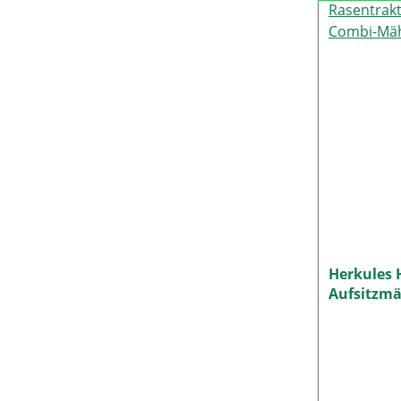
Herkules 
Aufsitzmä
22HXC NE