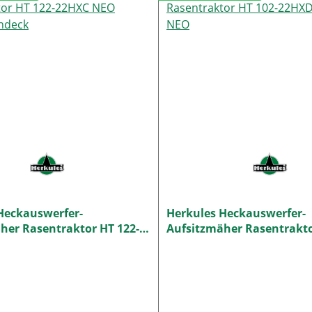
Heckauswerfer-
Herkules Heckauswerfer-
her Rasentraktor HT 122-
Aufsitzmäher Rasentrakto
O Combi-Mähdeck
22HXD 2WD HD NEO