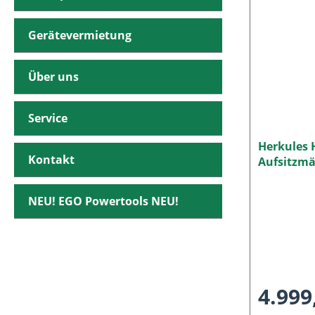
Gerätevermietung
Über uns
Service
Herkules 
Kontakt
Aufsitzmä
NEO
NEU! EGO Powertools NEU!
4.999