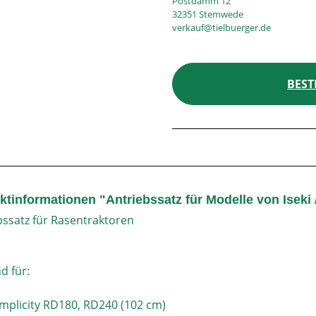
Postdamm 12
32351 Stemwede
verkauf@tielbuerger.de
BEST
tinformationen "Antriebssatz für Modelle von Iseki /
bssatz für Rasentraktoren
d für:
Simplicity RD180, RD240 (102 cm)