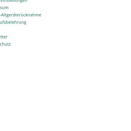
Einstellungen
ssum
o-Altgeräterücknahme
ufsbelehrung
tter
chutz