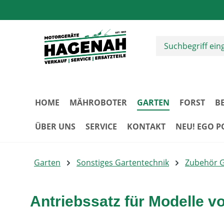
m Hauptinhalt springen
Zur Suche springen
Zur Hauptnavigation springen
HOME
MÄHROBOTER
GARTEN
FORST
B
ÜBER UNS
SERVICE
KONTAKT
NEU! EGO 
Garten
Sonstiges Gartentechnik
Zubehör 
Antriebssatz für Modelle vo