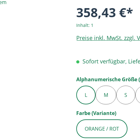
358,43 €*
Inhalt:
1
Preise inkl. MwSt. zzgl.
Sofort verfügbar, Liefe
Alphanumerische Größe (
L
M
S
auswähl
Farbe (Variante)
ORANGE / ROT