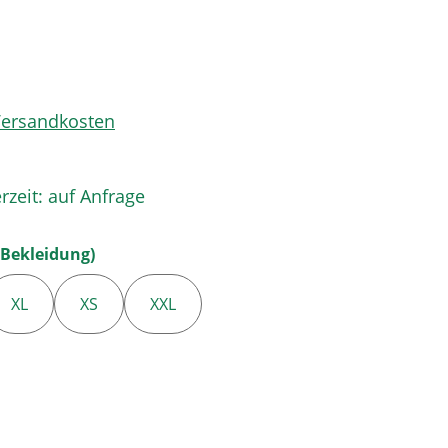
 Versandkosten
rzeit: auf Anfrage
auswählen
Bekleidung)
XL
XS
XXL
en