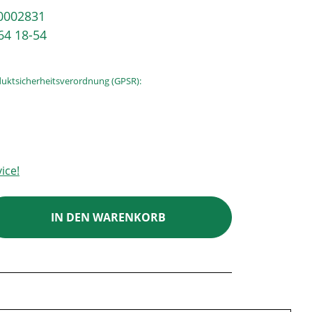
0002831
64 18-54
uktsicherheitsverordnung (GPSR):
ice!
ib den gewünschten Wert ein oder benutz
IN DEN WARENKORB