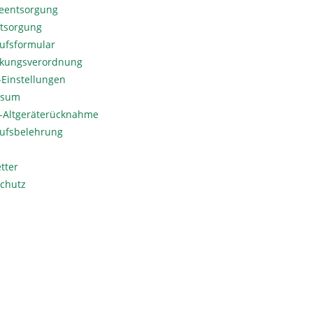
ieentsorgung
ntsorgung
ufsformular
kungsverordnung
Einstellungen
ssum
o-Altgeräterücknahme
ufsbelehrung
tter
chutz