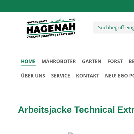
m Hauptinhalt springen
Zur Suche springen
Zur Hauptnavigation springen
HOME
MÄHROBOTER
GARTEN
FORST
B
ÜBER UNS
SERVICE
KONTAKT
NEU! EGO 
Arbeitsjacke Technical Ex