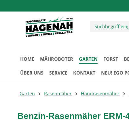
m Hauptinhalt springen
Zur Suche springen
Zur Hauptnavigation springen
HOME
MÄHROBOTER
GARTEN
FORST
B
ÜBER UNS
SERVICE
KONTAKT
NEU! EGO 
Garten
Rasenmäher
Handrasenmäher
Benzin-Rasenmäher ERM-