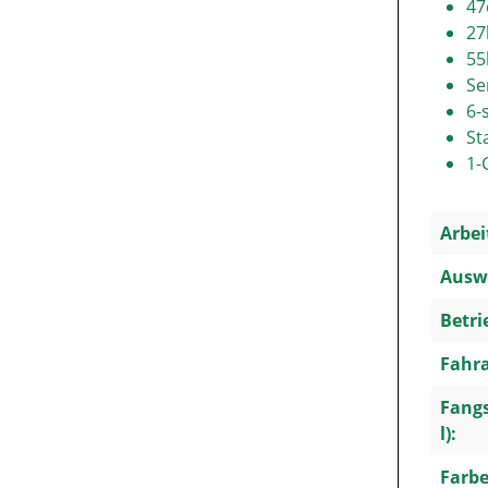
47
27
55
Se
6-
St
1-
Arbei
Ausw
Betri
Fahra
Fang
l):
Farbe