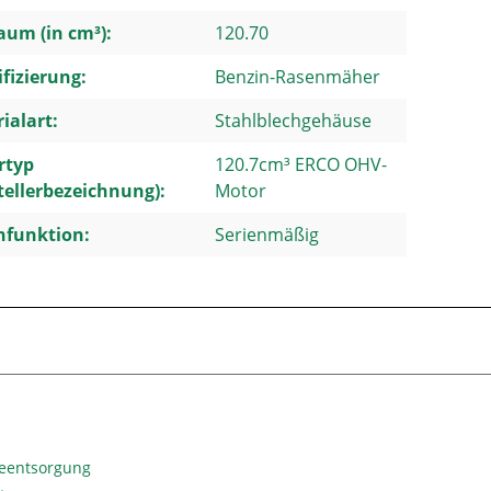
um (in cm³):
120.70
ifizierung:
Benzin-Rasenmäher
ialart:
Stahlblechgehäuse
rtyp
120.7cm³ ERCO OHV-
tellerbezeichnung):
Motor
hfunktion:
Serienmäßig
ieentsorgung