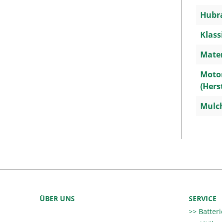
Hubra
Klass
Mater
Moto
(Hers
Mulc
ÜBER UNS
SERVICE
Batter