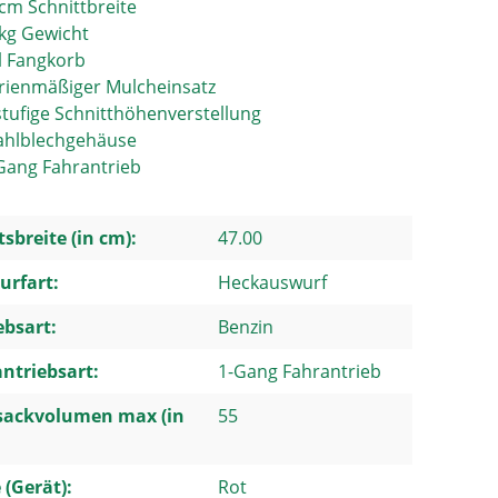
cm Schnittbreite
kg Gewicht
l Fangkorb
rienmäßiger Mulcheinsatz
stufige Schnitthöhenverstellung
ahlblechgehäuse
Gang Fahrantrieb
tsbreite (in cm):
47.00
urfart:
Heckauswurf
ebsart:
Benzin
ntriebsart:
1-Gang Fahrantrieb
sackvolumen max (in
55
 (Gerät):
Rot