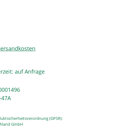
 Versandkosten
rzeit: auf Anfrage
0001496
-47A
uktsicherheitsverordnung (GPSR):
schland GmbH