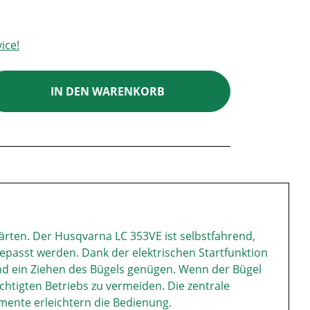
ice!
ib den gewünschten Wert ein oder benutz
IN DEN WARENKORB
ärten. Der Husqvarna LC 353VE ist selbstfahrend,
passt werden. Dank der elektrischen Startfunktion
d ein Ziehen des Bügels genügen. Wenn der Bügel
chtigten Betriebs zu vermeiden. Die zentrale
emente erleichtern die Bedienung.