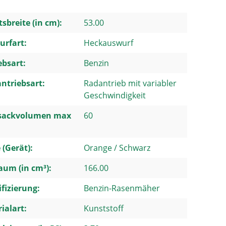
tsbreite (in cm):
53.00
urfart:
Heckauswurf
ebsart:
Benzin
ntriebsart:
Radantrieb mit variabler
Geschwindigkeit
sackvolumen max
60
 (Gerät):
Orange / Schwarz
um (in cm³):
166.00
ifizierung:
Benzin-Rasenmäher
ialart:
Kunststoff