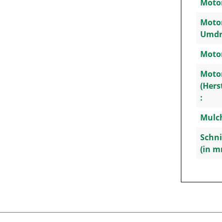
Motor
Motor
Umdr
Motor
Moto
(Hers
:
Mulc
Schn
(in m