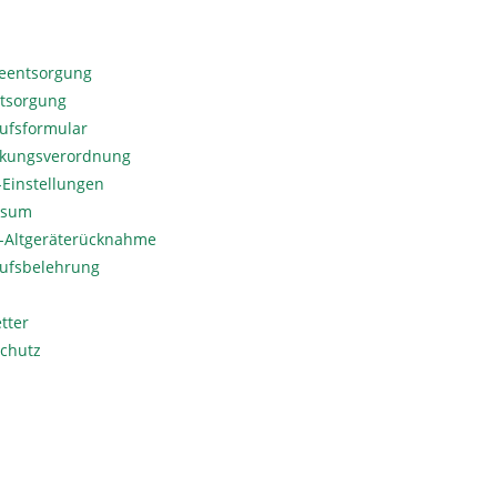
ieentsorgung
ntsorgung
ufsformular
kungsverordnung
Einstellungen
ssum
o-Altgeräterücknahme
ufsbelehrung
tter
chutz