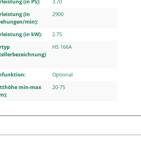
leistung (in PS):
3.70
leistung (in
2900
ehungen/min):
leistung (in kW):
2.75
rtyp
HS 166A
tellerbezeichnung)
hfunktion:
Optional
itthöhe min-max
20-75
m):