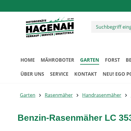
m Hauptinhalt springen
Zur Suche springen
Zur Hauptnavigation springen
HOME
MÄHROBOTER
GARTEN
FORST
B
ÜBER UNS
SERVICE
KONTAKT
NEU! EGO 
Garten
Rasenmäher
Handrasenmäher
Benzin-Rasenmäher LC 35