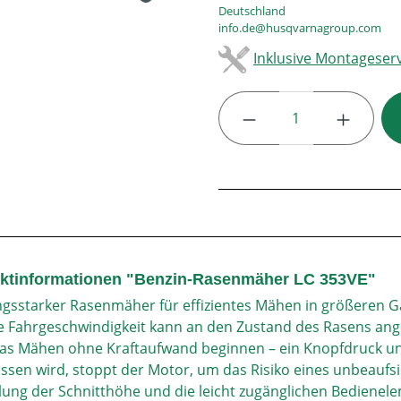
Deutschland
info.de@husqvarnagroup.com
Inklusive Montageserv
Produkt Anzahl: G
ktinformationen "Benzin-Rasenmäher LC 353VE"
ngsstarker Rasenmäher für effizientes Mähen in größeren G
e Fahrgeschwindigkeit kann an den Zustand des Rasens ange
as Mähen ohne Kraftaufwand beginnen – ein Knopfdruck un
assen wird, stoppt der Motor, um das Risiko eines unbeaufsi
llung der Schnitthöhe und die leicht zugänglichen Bedienel