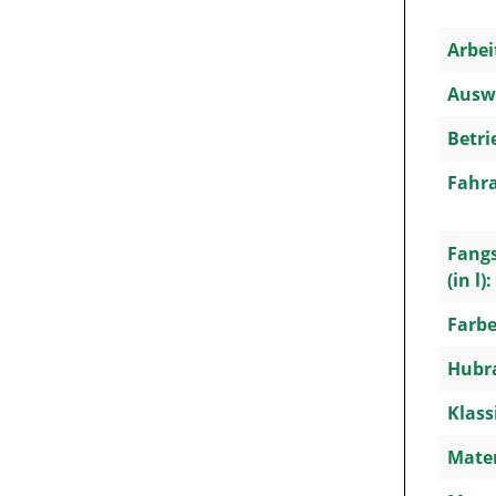
Arbei
Ausw
Betri
Fahra
Fang
(in l):
Farbe
Hubra
Klass
Mater