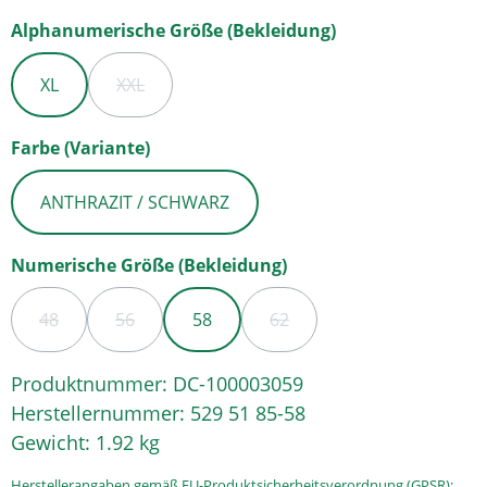
auswählen
Alphanumerische Größe (Bekleidung)
XL
XXL
(DIESE OPTION IST ZURZEIT NICHT VERFÜGBAR.)
auswählen
Farbe (Variante)
ANTHRAZIT / SCHWARZ
auswählen
Numerische Größe (Bekleidung)
48
56
58
62
(DIESE OPTION IST ZURZEIT NICHT VERFÜGBAR.)
(DIESE OPTION IST ZURZEIT NICHT VERFÜGBAR.)
(DIESE OPTION IST ZURZEIT
Produktnummer:
DC-100003059
Herstellernummer:
529 51 85-58
Gewicht:
1.92 kg
Herstellerangaben gemäß EU-Produktsicherheitsverordnung (GPSR):