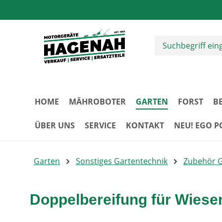
m Hauptinhalt springen
Zur Suche springen
Zur Hauptnavigation springen
HOME
MÄHROBOTER
GARTEN
FORST
B
ÜBER UNS
SERVICE
KONTAKT
NEU! EGO 
Garten
Sonstiges Gartentechnik
Zubehör 
Doppelbereifung für Wiese