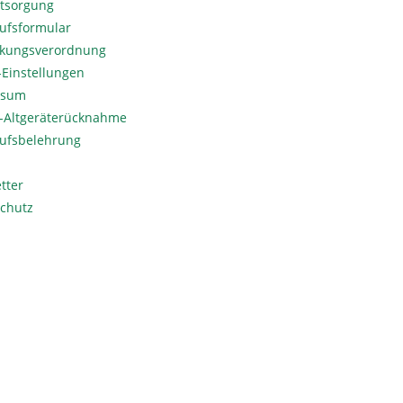
ntsorgung
ufsformular
kungsverordnung
Einstellungen
ssum
o-Altgeräterücknahme
ufsbelehrung
tter
chutz