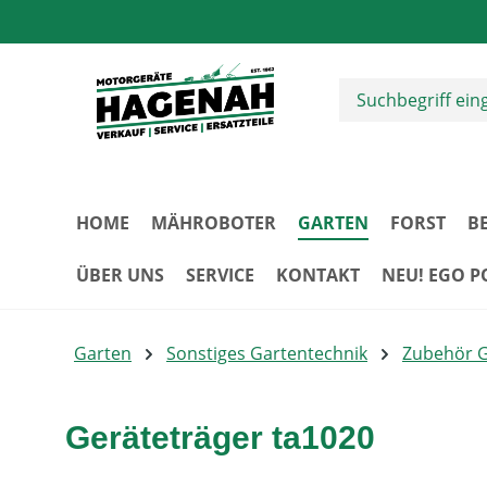
m Hauptinhalt springen
Zur Suche springen
Zur Hauptnavigation springen
HOME
MÄHROBOTER
GARTEN
FORST
B
ÜBER UNS
SERVICE
KONTAKT
NEU! EGO 
Garten
Sonstiges Gartentechnik
Zubehör 
Geräteträger ta1020