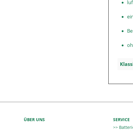
lu
ei
Be
oh
Klass
ÜBER UNS
SERVICE
Batter