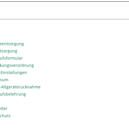
ieentsorgung
ntsorgung
ufsformular
kungsverordnung
Einstellungen
ssum
o-Altgeräterücknahme
ufsbelehrung
tter
chutz