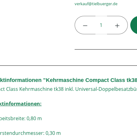
verkauf@tielbuerger.de
Produkt Anzahl: G
ktinformationen "Kehrmaschine Compact Class tk38
t Class Kehrmaschine tk38 inkl. Universal-Doppelbesatzbü
ktinformationen:
beitsbreite: 0,80 m
rstendurchmesser: 0,30 m