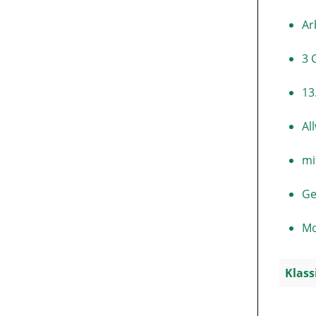
Ar
3 
13
Al
mi
Ge
Mo
Klass