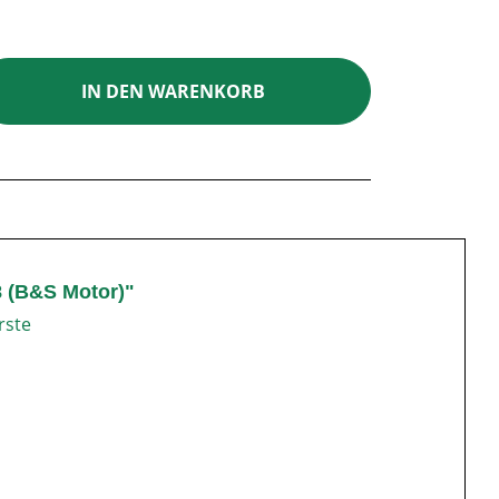
ib den gewünschten Wert ein oder benutz
IN DEN WARENKORB
 (B&S Motor)"
rste