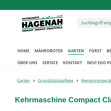
m Hauptinhalt springen
Zur Suche springen
Zur Hauptnavigation springen
HOME
MÄHROBOTER
GARTEN
FORST
B
ÜBER UNS
SERVICE
KONTAKT
NEU! EGO 
Garten
Grundstückspflege
Reinigungsgerä
Kehrmaschine Compact Cla