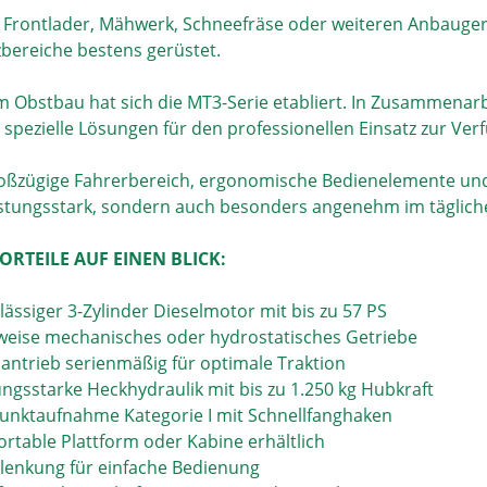
 Frontlader, Mähwerk, Schneefräse oder weiteren Anbaugerät
zbereiche bestens gerüstet.
m Obstbau hat sich die MT3-Serie etabliert. In Zusammena
 spezielle Lösungen für den professionellen Einsatz zur Ver
oßzügige Fahrerbereich, ergonomische Bedienelemente und
istungsstark, sondern auch besonders angenehm im tägliche
ORTEILE AUF EINEN BLICK:
lässiger 3-Zylinder Dieselmotor mit bis zu 57 PS
weise mechanisches oder hydrostatisches Getriebe
adantrieb serienmäßig für optimale Traktion
tungsstarke Heckhydraulik mit bis zu 1.250 kg Hubkraft
punktaufnahme Kategorie I mit Schnellfanghaken
ortable Plattform oder Kabine erhältlich
olenkung für einfache Bedienung