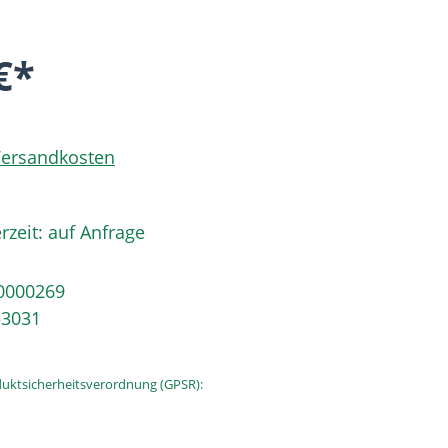
€*
 Versandkosten
rzeit: auf Anfrage
0000269
53031
uktsicherheitsverordnung (GPSR):