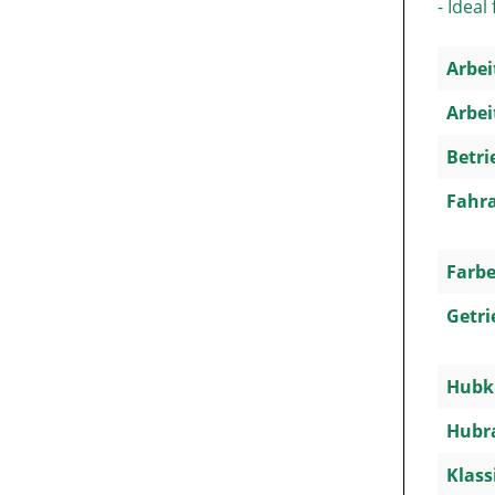
- Idea
Arbei
Arbei
Betri
Fahra
Farbe
Getri
Hubkr
Hubra
Klass