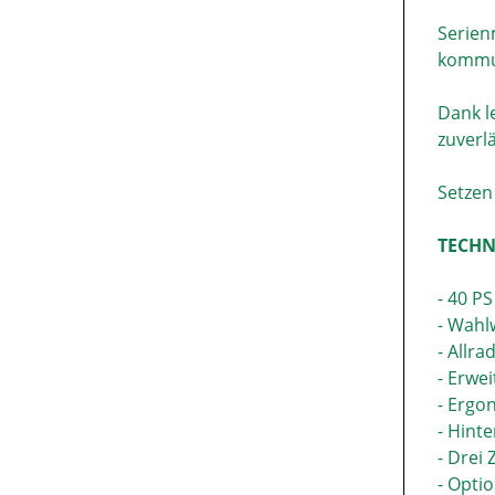
Serien
kommun
Dank l
zuverl
Setzen 
TECHN
- 40 P
- Wahl
- Allr
- Erwe
- Ergo
- Hinte
- Drei
- Opti