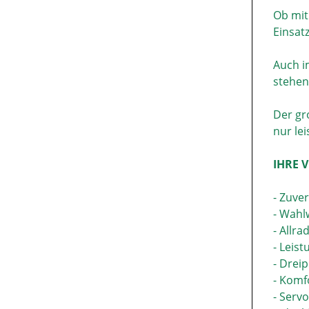
Ob mit
Einsat
Auch i
stehen
Der gr
nur le
IHRE V
- Zuver
- Wahl
- Allr
- Leis
- Drei
- Komf
- Serv