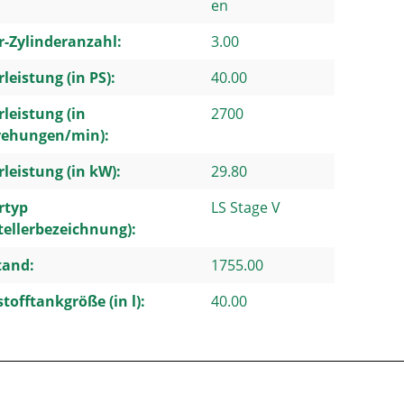
en
-Zylinderanzahl:
3.00
leistung (in PS):
40.00
leistung (in
2700
ehungen/min):
leistung (in kW):
29.80
rtyp
LS Stage V
tellerbezeichnung):
tand:
1755.00
stofftankgröße (in l):
40.00