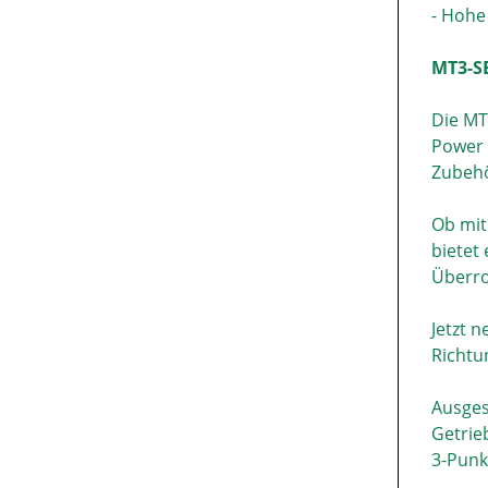
- Hohe
MT3-S
Die MT
Power 
Zubehö
Ob mit
bietet
Überro
Jetzt 
Richtu
Ausges
Getrieb
3-Punk