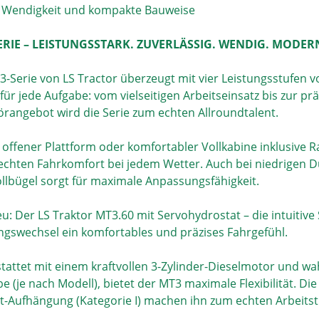
 Wendigkeit und kompakte Bauweise
ERIE – LEISTUNGSSTARK. ZUVERLÄSSIG. WENDIG. MODER
3-Serie von LS Tractor überzeugt mit vier Leistungsstufen v
für jede Aufgabe: vom vielseitigen Arbeitseinsatz bis zur pr
rangebot wird die Serie zum echten Allroundtalent.
 offener Plattform oder komfortabler Vollkabine inklusive R
 echten Fahrkomfort bei jedem Wetter. Auch bei niedrigen Du
llbügel sorgt für maximale Anpassungsfähigkeit.
neu: Der LS Traktor MT3.60 mit Servohydrostat – die intuiti
ngswechsel ein komfortables und präzises Fahrgefühl.
tattet mit einem kraftvollen 3-Zylinder-Dieselmotor und 
e (je nach Modell), bietet der MT3 maximale Flexibilität. Di
t-Aufhängung (Kategorie I) machen ihn zum echten Arbeitsti