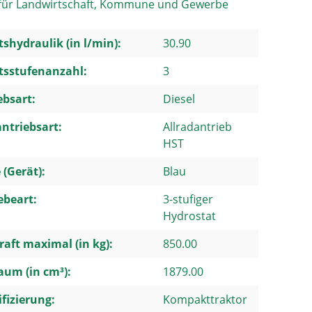
l für Landwirtschaft, Kommune und Gewerbe
tshydraulik (in l/min):
30.90
tsstufenanzahl:
3
ebsart:
Diesel
ntriebsart:
Allradantrieb
HST
 (Gerät):
Blau
ebeart:
3-stufiger
Hydrostat
aft maximal (in kg):
850.00
um (in cm³):
1879.00
ifizierung:
Kompakttraktor