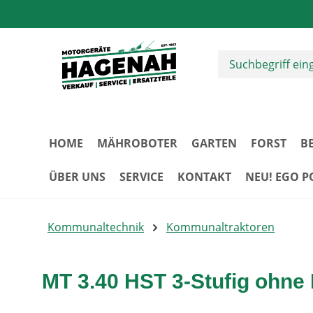
m Hauptinhalt springen
Zur Suche springen
Zur Hauptnavigation springen
HOME
MÄHROBOTER
GARTEN
FORST
B
ÜBER UNS
SERVICE
KONTAKT
NEU! EGO 
Kommunaltechnik
Kommunaltraktoren
MT 3.40 HST 3-Stufig ohne 