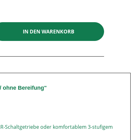
ib den gewünschten Wert ein oder benutz
IN DEN WARENKORB
/ ohne Bereifung"
2R-Schaltgetriebe oder komfortablem 3-stufigem