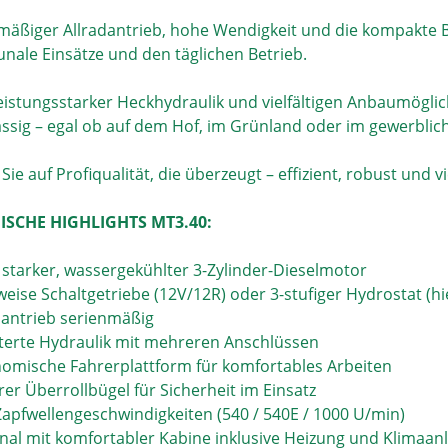
mäßiger Allradantrieb, hohe Wendigkeit und die kompakte B
ale Einsätze und den täglichen Betrieb.
eistungsstarker Heckhydraulik und vielfältigen Anbaumögli
ässig – egal ob auf dem Hof, im Grünland oder im gewerblich
Sie auf Profiqualität, die überzeugt – effizient, robust und vi
ISCHE HIGHLIGHTS MT3.40:
S starker, wassergekühlter 3-Zylinder-Dieselmotor
weise Schaltgetriebe (12V/12R) oder 3-stufiger Hydrostat (hi
adantrieb serienmäßig
iterte Hydraulik mit mehreren Anschlüssen
nomische Fahrerplattform für komfortables Arbeiten
rer Überrollbügel für Sicherheit im Einsatz
 Zapfwellengeschwindigkeiten (540 / 540E / 1000 U/min)
onal mit komfortabler Kabine inklusive Heizung und Klimaan