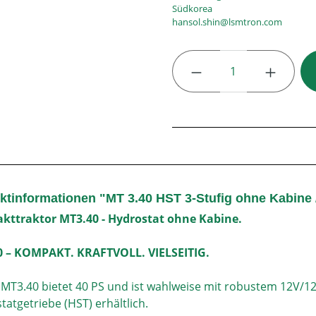
Südkorea
hansol.shin@lsmtron.com
Produkt Anzahl: G
ktinformationen "MT 3.40 HST 3-Stufig ohne Kabine 
ttraktor MT3.40 - Hydrostat ohne Kabine.
0 – KOMPAKT. KRAFTVOLL. VIELSEITIG.
 MT3.40 bietet 40 PS und ist wahlweise mit robustem 12V/1
tatgetriebe (HST) erhältlich.