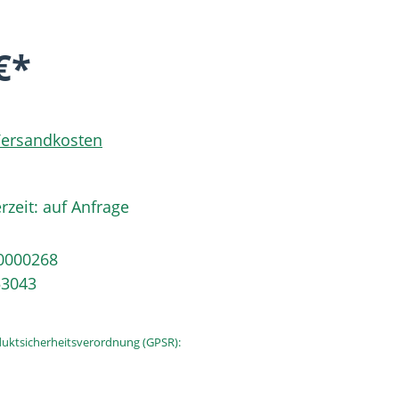
€*
 Versandkosten
rzeit: auf Anfrage
0000268
53043
uktsicherheitsverordnung (GPSR):