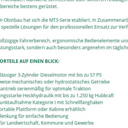
zbereiche bestens gerüstet.
m Obstbau hat sich die MT3-Serie etabliert. In Zusammena
 spezielle Lösungen für den professionellen Einsatz zur Ver
oßzügige Fahrerbereich, ergonomische Bedienelemente und
istungsstark, sondern auch besonders angenehm im tägliche
ORTEILE AUF EINEN BLICK:
lässiger 3-Zylinder Dieselmotor mit bis zu 57 PS
weise mechanisches oder hydrostatisches Getriebe
adantrieb serienmäßig für optimale Traktion
tungsstarke Heckhydraulik mit bis zu 1.250 kg Hubkraft
punktaufnahme Kategorie I mit Schnellfanghaken
ortable Plattform oder Kabine erhältlich
olenkung für einfache Bedienung
l für Landwirtschaft, Kommune und Gewerbe