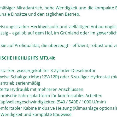
mäßiger Allradantrieb, hohe Wendigkeit und die kompakte B
ale Einsätze und den täglichen Betrieb.
eistungsstarker Heckhydraulik und vielfältigen Anbaumögli
ässig – egal ob auf dem Hof, im Grünland oder im gewerblich
Sie auf Profiqualität, die überzeugt – effizient, robust und vi
ISCHE HIGHLIGHTS MT3.40:
S starker, wassergekühlter 3-Zylinder-Dieselmotor
weise Schaltgetriebe (12V/12R) oder 3-stufiger Hydrostat (hi
adantrieb serienmäßig
iterte Hydraulik mit mehreren Anschlüssen
nomische Fahrerplattform für komfortables Arbeiten
 Zapfwellengeschwindigkeiten (540 / 540E / 1000 U/min)
komfortabler Kabine inklusive Heizung (Klimaanlage optional)
 Wendigkeit und kompakte Bauweise