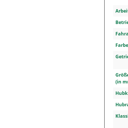
Arbei
Betri
Fahra
Farbe
Getri
Größe
(in m
Hubkr
Hubra
Klass