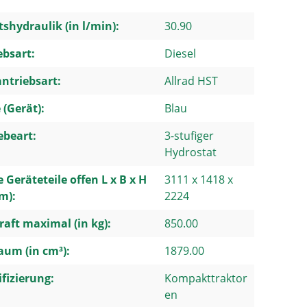
tshydraulik (in l/min):
30.90
ebsart:
Diesel
ntriebsart:
Allrad HST
 (Gerät):
Blau
ebeart:
3-stufiger
Hydrostat
 Geräteteile offen L x B x H
3111 x 1418 x
m):
2224
aft maximal (in kg):
850.00
um (in cm³):
1879.00
ifizierung:
Kompakttraktor
en