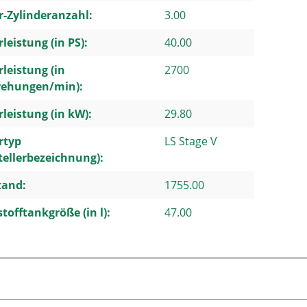
-Zylinderanzahl:
3.00
leistung (in PS):
40.00
leistung (in
2700
ehungen/min):
leistung (in kW):
29.80
rtyp
LS Stage V
tellerbezeichnung):
tand:
1755.00
stofftankgröße (in l):
47.00