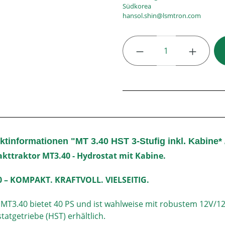
Südkorea
hansol.shin@lsmtron.com
Produkt Anzahl: G
ktinformationen "MT 3.40 HST 3-Stufig inkl. Kabine*
ttraktor MT3.40 - Hydrostat mit Kabine.
0 – KOMPAKT. KRAFTVOLL. VIELSEITIG.
 MT3.40 bietet 40 PS und ist wahlweise mit robustem 12V/1
tatgetriebe (HST) erhältlich.