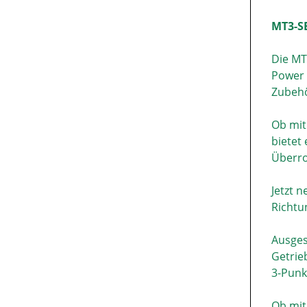
MT3-S
Die MT
Power 
Zubehö
Ob mit
bietet
Überro
Jetzt 
Richtu
Ausges
Getrieb
3-Punk
Ob mit