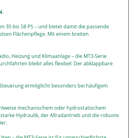
N.
on 35 bis 58 PS – und bietet damit die passende
äzisen Flächenpflege. Mit einem breiten
adio, Heizung und Klimaanlage – die MT3-Serie
rchfahrten bleibt alles flexibel: Der abklappbare
ve Steuerung ermöglicht besonders bei häufigem
wahlweise mechanischem oder hydrostatischem
e starke Hydraulik, der Allradantrieb und die robuste
er.
en – die MT3-Serie ist für unterschiedlichste