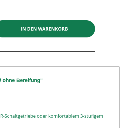
ib den gewünschten Wert ein oder benutz
IN DEN WARENKORB
 / ohne Bereifung"
2R-Schaltgetriebe oder komfortablem 3-stufigem