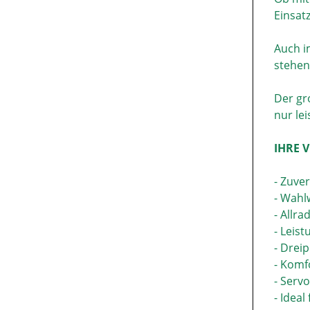
Einsat
Auch i
stehen
Der gr
nur le
IHRE V
- Zuver
- Wahl
- Allr
- Leis
- Drei
- Komf
- Serv
- Idea