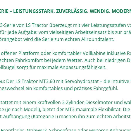
ERIE – LEISTUNGSSTARK. ZUVERLÄSSIG. WENDIG. MODER
3-Serie von LS Tractor überzeugt mit vier Leistungsstufen v
für jede Aufgabe: vom vielseitigen Arbeitseinsatz bis zur pr
rangebot wird die Serie zum echten Allroundtalent.
 offener Plattform oder komfortabler Vollkabine inklusive R
 echten Fahrkomfort bei jedem Wetter. Auch bei niedrigen Du
llbügel sorgt für maximale Anpassungsfähigkeit.
neu: Der LS Traktor MT3.60 mit Servohydrostat – die intuiti
ngswechsel ein komfortables und präzises Fahrgefühl.
tattet mit einem kraftvollen 3-Zylinder-Dieselmotor und 
e (je nach Modell), bietet der MT3 maximale Flexibilität. Di
t-Aufhängung (Kategorie I) machen ihn zum echten Arbeitsti
 Frontlader, Mähwerk, Schneefräse oder weiteren Anbaugerät