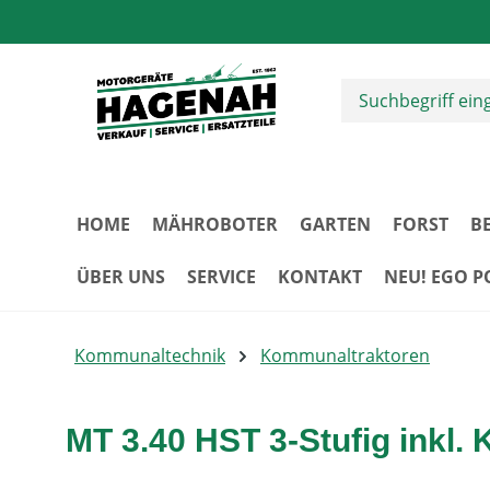
m Hauptinhalt springen
Zur Suche springen
Zur Hauptnavigation springen
HOME
MÄHROBOTER
GARTEN
FORST
B
ÜBER UNS
SERVICE
KONTAKT
NEU! EGO 
Kommunaltechnik
Kommunaltraktoren
MT 3.40 HST 3-Stufig inkl. 