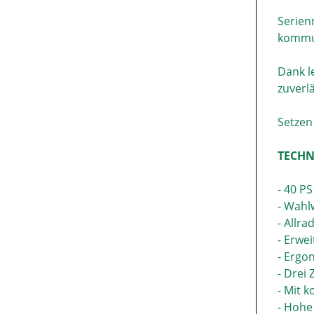
Serien
kommun
Dank l
zuverl
Setzen 
TECHN
- 40 P
- Wahl
- Allr
- Erwe
- Ergo
- Drei
- Mit 
- Hohe