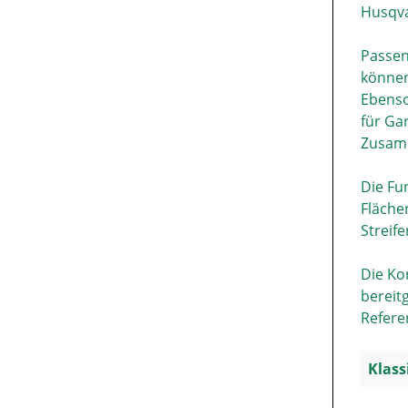
Husqva
Passen
können
Ebenso
für Ga
Zusamm
Die Fu
Fläche
Streif
Die Ko
bereit
Refere
Klass