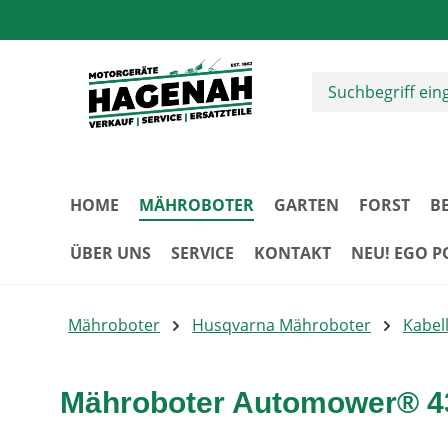
m Hauptinhalt springen
Zur Suche springen
Zur Hauptnavigation springen
HOME
MÄHROBOTER
GARTEN
FORST
B
ÜBER UNS
SERVICE
KONTAKT
NEU! EGO 
Mähroboter
Husqvarna Mähroboter
Kabel
Mähroboter Automower® 43