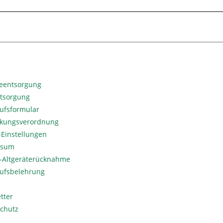
ieentsorgung
ntsorgung
ufsformular
kungsverordnung
Einstellungen
ssum
o-Altgeräterücknahme
ufsbelehrung
tter
chutz