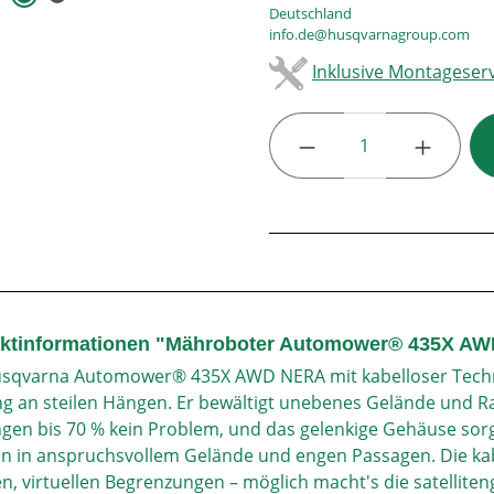
Deutschland
info.de@husqvarnagroup.com
Inklusive Montageserv
Produkt Anzahl: G
ktinformationen "Mähroboter Automower® 435X AWD
sqvarna Automower® 435X AWD NERA mit kabelloser Techno
ng an steilen Hängen. Er bewältigt unebenes Gelände und Ra
gen bis 70 % kein Problem, und das gelenkige Gehäuse sorg
on in anspruchsvollem Gelände und engen Passagen. Die kabello
en, virtuellen Begrenzungen – möglich macht's die satelliten