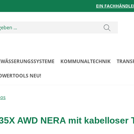
EIN FACHHÄNDLE
EWÄSSERUNGSSYSTEME
KOMMUNALTECHNIK
TRANS
POWERTOOLS NEU!
los
5X AWD NERA mit kabelloser 