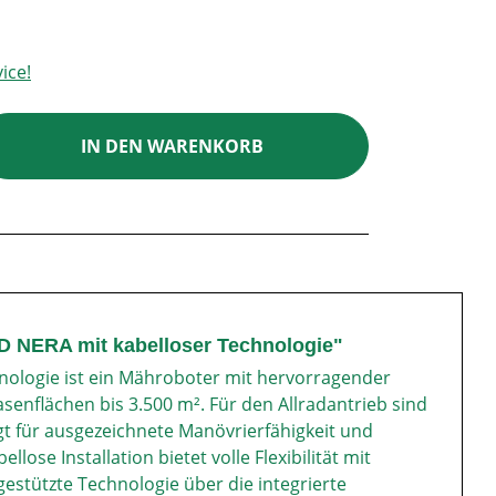
ice!
ib den gewünschten Wert ein oder benutz
IN DEN WARENKORB
 NERA mit kabelloser Technologie"
logie ist ein Mähroboter mit hervorragender
senflächen bis 3.500 m². Für den Allradantrieb sind
t für ausgezeichnete Manövrierfähigkeit und
se Installation bietet volle Flexibilität mit
gestützte Technologie über die integrierte