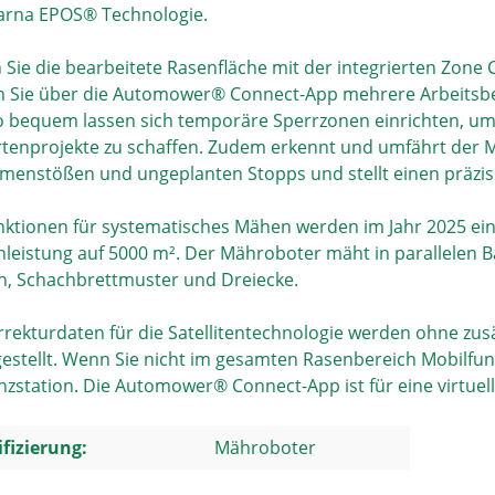
rna EPOS® Technologie.
 Sie die bearbeitete Rasenfläche mit der integrierten Zone 
 Sie über die Automower® Connect-App mehrere Arbeitsberei
 bequem lassen sich temporäre Sperrzonen einrichten, um
rtenprojekte zu schaffen. Zudem erkennt und umfährt der Mä
enstößen und ungeplanten Stopps und stellt einen präzise
nktionen für systematisches Mähen werden im Jahr 2025 ei
nleistung auf 5000 m². Der Mähroboter mäht in parallelen Ba
en, Schachbrettmuster und Dreiecke.
rrekturdaten für die Satellitentechnologie werden ohne zus
gestellt. Wenn Sie nicht im gesamten Rasenbereich Mobilfu
nzstation. Die Automower® Connect-App ist für eine virtuelle 
ifizierung:
Mähroboter