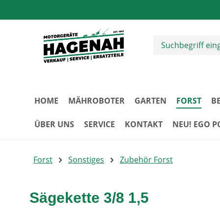
m Hauptinhalt springen
Zur Suche springen
Zur Hauptnavigation springen
HOME
MÄHROBOTER
GARTEN
FORST
B
ÜBER UNS
SERVICE
KONTAKT
NEU! EGO 
Forst
Sonstiges
Zubehör Forst
Sägekette 3/8 1,5