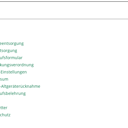
ieentsorgung
ntsorgung
ufsformular
kungsverordnung
Einstellungen
ssum
o-Altgeräterücknahme
ufsbelehrung
tter
chutz