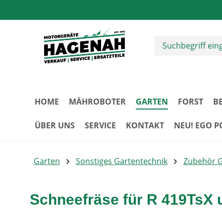
m Hauptinhalt springen
Zur Suche springen
Zur Hauptnavigation springen
HOME
MÄHROBOTER
GARTEN
FORST
B
ÜBER UNS
SERVICE
KONTAKT
NEU! EGO 
Garten
Sonstiges Gartentechnik
Zubehör 
Schneefräse für R 419TsX