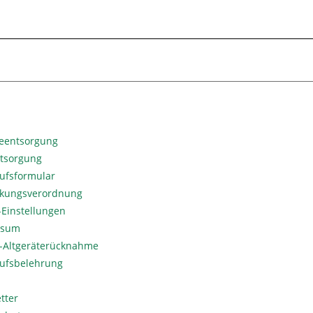
ieentsorgung
ntsorgung
ufsformular
kungsverordnung
Einstellungen
ssum
o-Altgeräterücknahme
ufsbelehrung
tter