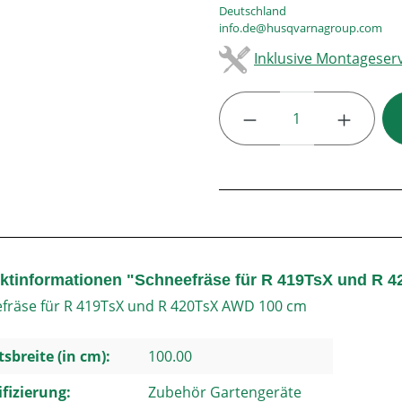
Deutschland
info.de@husqvarnagroup.com
Inklusive Montageserv
Produkt Anzahl: G
ktinformationen "Schneefräse für R 419TsX und R 
fräse für R 419TsX und R 420TsX AWD 100 cm
tsbreite (in cm):
100.00
ifizierung:
Zubehör Gartengeräte