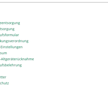
ieentsorgung
ntsorgung
ufsformular
kungsverordnung
Einstellungen
ssum
o-Altgeräterücknahme
ufsbelehrung
tter
chutz