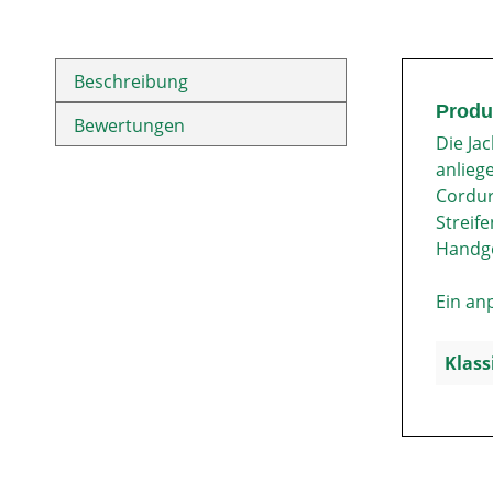
Beschreibung
Produ
Bewertungen
Die Ja
anlieg
Cordur
Streif
Handge
Ein an
Klass