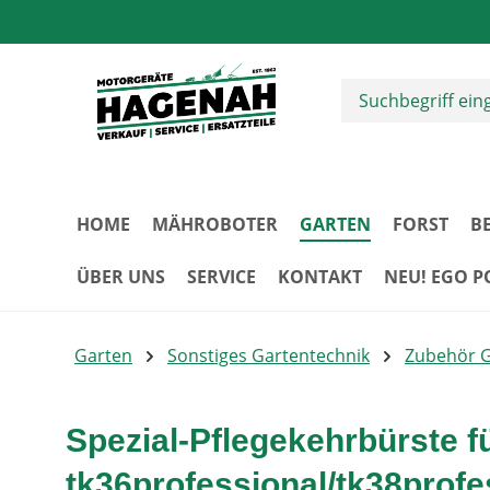
m Hauptinhalt springen
Zur Suche springen
Zur Hauptnavigation springen
HOME
MÄHROBOTER
GARTEN
FORST
B
ÜBER UNS
SERVICE
KONTAKT
NEU! EGO 
Garten
Sonstiges Gartentechnik
Zubehör 
Spezial-Pflegekehrbürste 
tk36professional/tk38profe