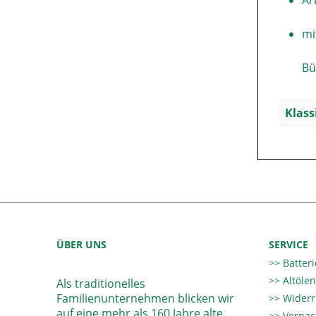
Ar
mi
Bü
Klass
ÜBER UNS
SERVICE
Batter
Altöle
Als traditionelles
Familienunternehmen blicken wir
Widerr
auf eine mehr als 160 Jahre alte
Verpac