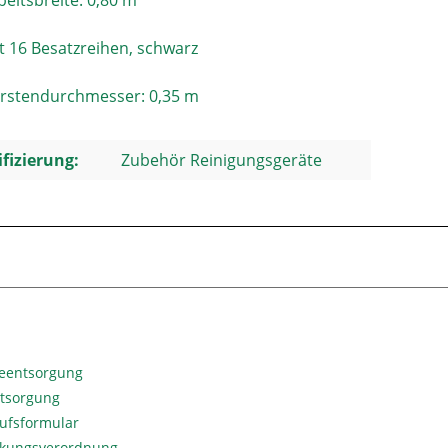
beitsbreite: 0,80 m
t 16 Besatzreihen, schwarz
rstendurchmesser: 0,35 m
ifizierung:
Zubehör Reinigungsgeräte
ieentsorgung
ntsorgung
ufsformular
kungsverordnung