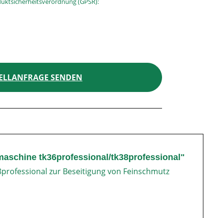
uktsicherheitsverordnung (GPSR):
ELLANFRAGE SENDEN
maschine tk36professional/tk38professional"
8professional zur Beseitigung von Feinschmutz