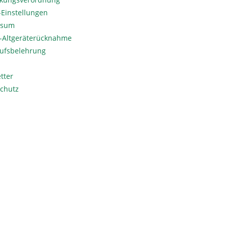
Einstellungen
ssum
o-Altgeräterücknahme
ufsbelehrung
tter
chutz