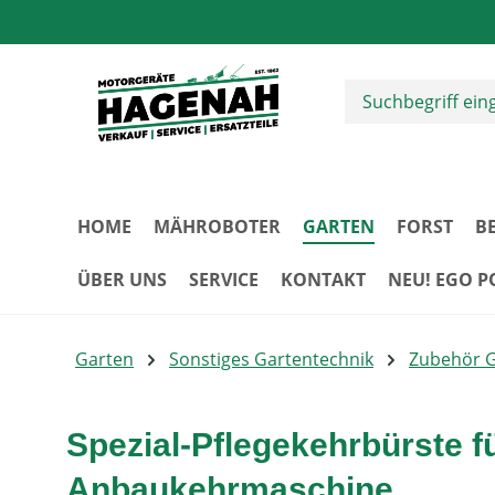
m Hauptinhalt springen
Zur Suche springen
Zur Hauptnavigation springen
HOME
MÄHROBOTER
GARTEN
FORST
B
ÜBER UNS
SERVICE
KONTAKT
NEU! EGO 
Garten
Sonstiges Gartentechnik
Zubehör 
Spezial-Pflegekehrbürste 
Anbaukehrmaschine