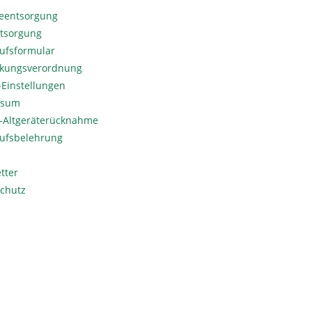
ieentsorgung
ntsorgung
ufsformular
kungsverordnung
Einstellungen
ssum
o-Altgeräterücknahme
ufsbelehrung
tter
chutz