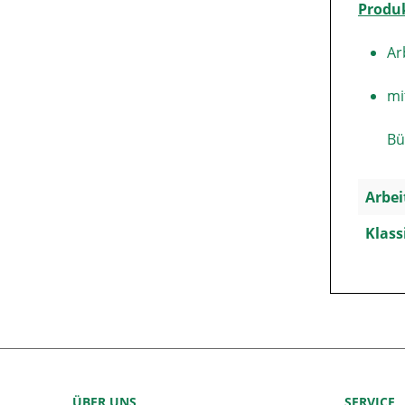
Produ
Ar
mi
Bü
Arbei
Klass
ÜBER UNS
SERVICE