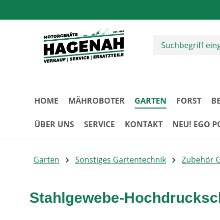
m Hauptinhalt springen
Zur Suche springen
Zur Hauptnavigation springen
HOME
MÄHROBOTER
GARTEN
FORST
B
ÜBER UNS
SERVICE
KONTAKT
NEU! EGO 
Garten
Sonstiges Gartentechnik
Zubehör 
Stahlgewebe-Hochdrucksch