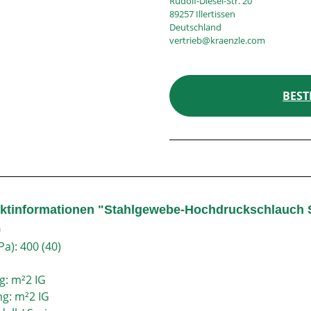
Rudolf-Diesel-Str. 20
89257 Illertissen
Deutschland
vertrieb@kraenzle.com
BEST
ktinformationen "Stahlgewebe-Hochdruckschlauch 
0
a): 400 (40)
g: m²2 IG
g: m²2 IG