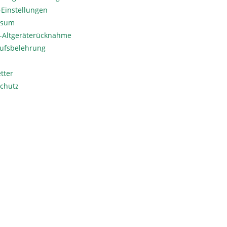
Einstellungen
ssum
o-Altgeräterücknahme
ufsbelehrung
tter
chutz