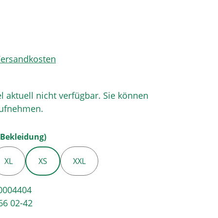
 Versandkosten
el aktuell nicht verfügbar. Sie können
aufnehmen.
auswählen
Bekleidung)
XL
XS
XXL
0004404
66 02-42