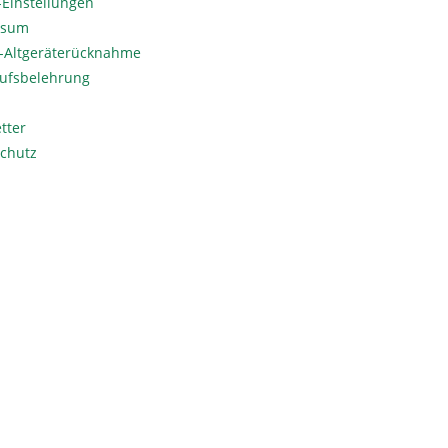
Einstellungen
ssum
o-Altgeräterücknahme
ufsbelehrung
tter
chutz