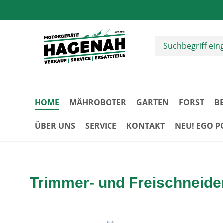
m Hauptinhalt springen
Zur Suche springen
Zur Hauptnavigation springen
HOME
MÄHROBOTER
GARTEN
FORST
B
ÜBER UNS
SERVICE
KONTAKT
NEU! EGO 
Trimmer- und Freischneide