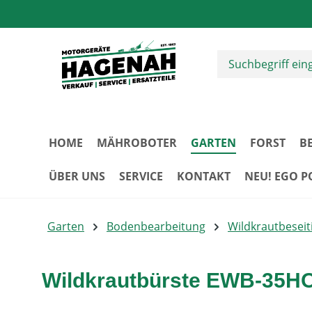
m Hauptinhalt springen
Zur Suche springen
Zur Hauptnavigation springen
HOME
MÄHROBOTER
GARTEN
FORST
B
ÜBER UNS
SERVICE
KONTAKT
NEU! EGO 
Garten
Bodenbearbeitung
Wildkrautbeseit
Wildkrautbürste EWB-35H