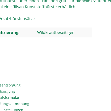
autbürste über einen Transportgriff. Für die Wildkrautentf
l eine Rilsan Kunststoffbürste erhältlich.
 Ersatzbürstensätze
ifizierung:
Wildkrautbeseitiger
ieentsorgung
ntsorgung
ufsformular
kungsverordnung
Einstellungen