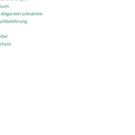
ssum
o-Altgeräterücknahme
ufsbelehrung
tter
chutz