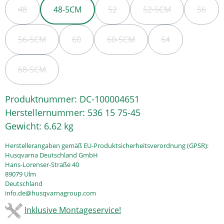
48
48-5CM
52
52-5CM
56
(DIESE OPTION IST ZURZEIT NICHT VERFÜGBAR.)
(DIESE OPTION IST ZURZEIT NICH
(DIESE OPTION IST 
(DIESE
56-5CM
60
60-5CM
64
(DIESE OPTION IST ZURZEIT NICHT VERFÜGBAR.)
(DIESE OPTION IST ZURZEIT NICHT VERFÜGB
(DIESE OPTION IST ZURZEIT N
(DIESE OPTION I
68-5CM
(DIESE OPTION IST ZURZEIT NICHT VERFÜGBAR.)
Produktnummer:
DC-100004651
Herstellernummer:
536 15 75-45
Gewicht:
6.62 kg
Herstellerangaben gemäß EU-Produktsicherheitsverordnung (GPSR):
Husqvarna Deutschland GmbH
Hans-Lorenser-Straße 40
89079 Ulm
Deutschland
info.de@husqvarnagroup.com
Inklusive Montageservice!